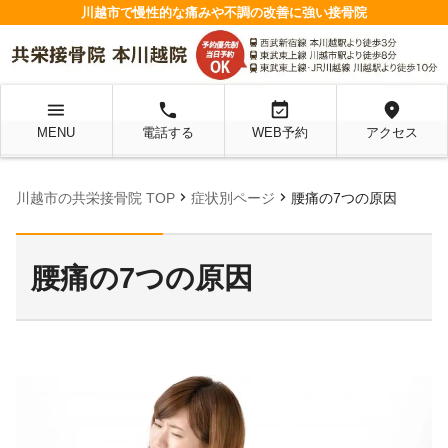
川越市で慢性的な痛みや不調の改善に強い接骨院
menu
local_phone
event_available
location_on
MENU
電話する
WEB予約
アクセス
chevron_right
chevron_right
川越市の共栄接骨院 TOP
症状別ページ
腰痛の7つの原因
腰痛の7つの原因