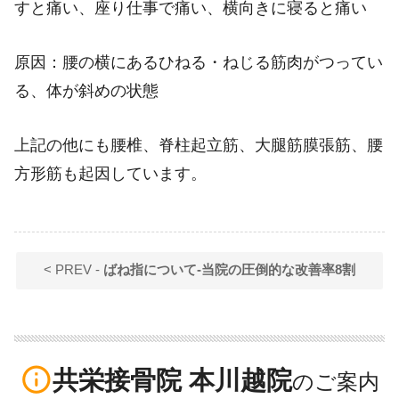
すと痛い、座り仕事で痛い、横向きに寝ると痛い
原因：腰の横にあるひねる・ねじる筋肉がつってい
る、体が斜めの状態
上記の他にも腰椎、脊柱起立筋、大腿筋膜張筋、腰
方形筋も起因しています。
< PREV -
ばね指について-当院の圧倒的な改善率8割
info_outline
共栄接骨院 本川越院